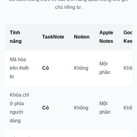
chú riêng tư.
Tính
Apple
Goog
TaskNote
Notion
năng
Notes
Keep
Mã hóa
Một
trên thiết
Có
Không
Khôn
phần
bị
Khóa chỉ
ở phía
Một
Có
Không
Khôn
người
phần
dùng