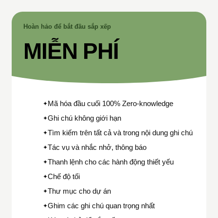
Hoàn hảo để bắt đầu sắp xếp
MIỄN PHÍ
Mã hóa đầu cuối 100% Zero-knowledge
✦
Ghi chú không giới hạn
✦
Tìm kiếm trên tất cả và trong nội dung ghi chú
✦
Tác vụ và nhắc nhở, thông báo
✦
Thanh lệnh cho các hành động thiết yếu
✦
Chế độ tối
✦
Thư mục cho dự án
✦
Ghim các ghi chú quan trọng nhất
✦