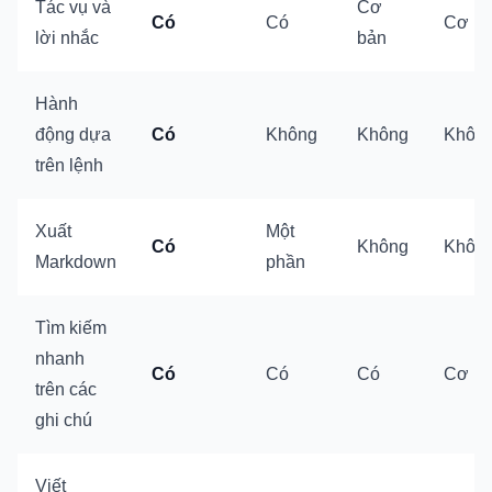
Tác vụ và
Cơ
Có
Có
Cơ b
lời nhắc
bản
Hành
động dựa
Có
Không
Không
Khôn
trên lệnh
Xuất
Một
Có
Không
Khôn
Markdown
phần
Tìm kiếm
nhanh
Có
Có
Có
Cơ b
trên các
ghi chú
Viết