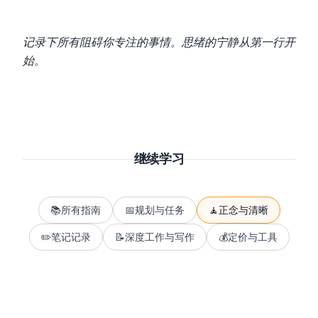
记录下所有阻碍你专注的事情。思绪的宁静从第一行开
始。
继续学习
📚
所有指南
📅
规划与任务
🧘
正念与清晰
✏️
笔记记录
📝
深度工作与写作
💰
定价与工具