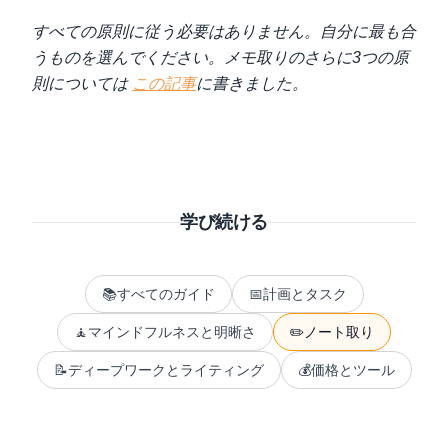
すべての原則に従う必要はありません。自分に最も合
うものを選んでください。メモ取りのさらに3つの原
則については
この記事
に書きました。
学び続ける
📚
すべてのガイド
📅
計画とタスク
🧘
マインドフルネスと明晰さ
✏️
ノート取り
📝
ディープワークとライティング
💰
価格とツール