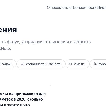
О проекте
Блог
Возможности
Шифр
ения
ать фокус, упорядочивать мысли и выстроить
kNote.
 задачи
🧘
Осознанность и ясность
✏️
Заметки
📝
Глубо
ены на приложения для
аметок в 2026: сколько
ы платите и что