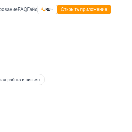
ование
FAQ
Гайд
Открыть приложение
RU
кая работа и письмо