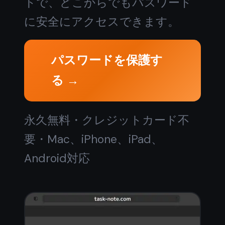
永久無料・クレジットカード不
要・Mac、iPhone、iPad、
Android対応